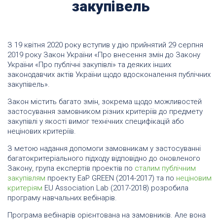
закупівель
З 19 квітня 2020 року вступив у дію прийнятий 29 серпня
2019 року Закон України «Про внесення змін до Закону
України «Про публічні закупівлі» та деяких інших
законодавчих актів України щодо вдосконалення публічних
закупівель».
Закон містить багато змін, зокрема щодо можливостей
застосування замовником різних критеріїв до предмету
закупівлі у якості вимог технічних специфікацій або
нецінових критеріїв.
З метою надання допомоги замовникам у застосуванні
багатокритеріального підходу відповідно до оновленого
Закону, група експертів проектів по
сталим публічним
закупівлям
проекту EaP GREEN (2014-2017) та по
неціновим
критеріям
EU Association Lab (2017-2018) розробила
програму навчальних вебінарів.
Програма вебінарів орієнтована на замовників. Але вона