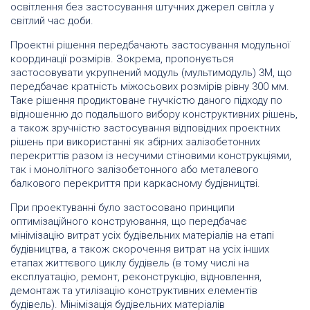
освітлення без застосування штучних джерел світла у
світлий час доби.
Проектні рішення передбачають застосування модульної
координації розмірів. Зокрема, пропонується
застосовувати укрупнений модуль (мультимодуль) 3М, що
передбачає кратність міжосьових розмірів рівну 300 мм.
Таке рішення продиктоване гнучкістю даного підходу по
відношенню до подальшого вибору конструктивних рішень,
а також зручністю застосування відповідних проектних
рішень при використанні як збірних залізобетонних
перекриттів разом із несучими стіновими конструкціями,
так і монолітного залізобетонного або металевого
балкового перекриття при каркасному будівництві.
При проектуванні було застосовано принципи
оптимізаційного конструювання, що передбачає
мінімізацію витрат усіх будівельних матеріалів на етапі
будівництва, а також скорочення витрат на усіх інших
етапах життєвого циклу будівель (в тому числі на
експлуатацію, ремонт, реконструкцію, відновлення,
демонтаж та утилізацію конструктивних елементів
будівель). Мінімізація будівельних матеріалів