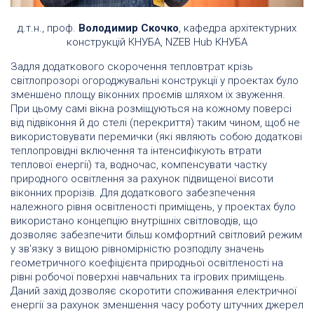
д.т.н., проф.
Володимир Скочко
, кафедра архітектурних
конструкцій КНУБА, NZEB Hub КНУБА
Задля додаткового скорочення тепловтрат крізь
світлопрозорі огороджувальні конструкції у проектах було
зменшено площу віконних проємів шляхом їх звуження.
При цьому самі вікна розміщуються на кожному поверсі
від підвіконня й до стелі (перекриття) таким чином, щоб не
використовувати перемички (які являють собою додаткові
теплопровідні включення та інтенсифікують втрати
теплової енергії) та, водночас, компенсувати частку
природного освітлення за рахунок підвищеної висоти
віконних прорізів. Для додаткового забезпечення
належного рівня освітленості приміщень, у проектах було
використано концепцію внутрішніх світловодів, що
дозволяє забезпечити більш комфортний світловий режим
у зв'язку з вищою рівномірністю розподілу значень
геометричного коефіцієнта природньої освітленості на
рівні робочої поверхні навчальних та ігрових приміщень.
Даний захід дозволяє скоротити споживання електричної
енергії за рахунок зменшення часу роботу штучних джерел