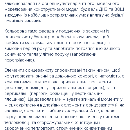
здійснювалася на основі мультиваріантного чисельного
моделювання конструктивної моделі будівель ДНЗ та ЗОШ
виходячи із найбільш несприятливих умов впливу на будівлі
зовнішніх чинників.
Кольорова гама фасадів у поєднання із заходами із
сонцезахисту будівлі розроблені таким чином, щоб
приймати максимальну кількість сонячної радіації в
зимовий період року та запобігати потраплянню зайвого
сонячного тепла у літню поруку (запобігаючи
перегріванню).
Елементи сонцезахисту спроектовані таким чином, щоб
не утворювати значні за довжиною консолі, а, натомість, є
компактними та мають як горизонтальні фрагменти
(перголи, розміщені у горизонтальних площинах), так і
вертикальні (перголи, розміщені у вертикальних
площинах). Це дозволяє мінімізувати згинальні моменти у
місцях кріплення відповідних елементів сонцезахисту й, як
наслідок, зменшити глибину акнерування. А це, в свою
чергу, веде до зменшення теплових включень у системі
теплоізоляції та огороджувальних конструкцій і
скороченню тепловтрат, спричинених кондуктивним