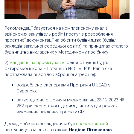
Рекомендації базується на комплексному аналізі
здійснених закупівель робіт і послуг з розроблення
проектної документації на об’єкти будівництва (будівлі
закладів загальної середньої освіти) та принципах сталого
будівництва викладених у Методичному посібнику.
2)
Завдання на проєктування
реконструкції будівлі
Охтирської школи І-ІІІ ступенів № 5 ім. Р.К. Рапія яка
постраждала внаслідок збройної агресії рф:
розроблене експертами Програми U-LEAD з
Європою;
затверджене рішенням міськради від 23.12.2023 №
262 при експертної підтримці Інституту в рамках
виконання завдання проєкту GIZ.
Досвід роботи над завданням був
презентований
заступницею міського голови
Надією Пітюковою
.