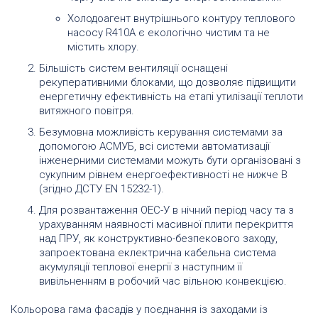
Холодоагент внутрішнього контуру теплового
насосу R410A є екологічно чистим та не
містить хлору.
Більшість систем вентиляції оснащені
рекуперативними блоками, що дозволяє підвищити
енергетичну ефективність на етапі утилізації теплоти
витяжного повітря.
Безумовна можливість керування системами за
допомогою АСМУБ, всі системи автоматизації
інженерними системами можуть бути організовані з
сукупним рівнем енергоефективності не нижче В
(згідно ДСТУ EN 15232-1).
Для розвантаження ОЕС-У в нічний період часу та з
урахуванням наявності масивної плити перекриття
над ПРУ, як конструктивно-безпекового заходу,
запроектована еклектрична кабельна система
акумуляції теплової енергії з наступним її
вивільненням в робочий час вільною конвекцією.
Кольорова гама фасадів у поєднання із заходами із