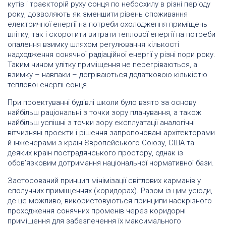
кутів і траєкторій руху сонця по небосхилу в різні періоду
року, дозволяють як зменшити рівень споживання
електричної енергії на потреби охолодження приміщень
влітку, так і скоротити витрати теплової енергії на потреби
опалення взимку шляхом регулювання кількості
надходження сонячної радіаційної енергії у різні пори року.
Таким чином улітку приміщення не перегріваються, а
взимку – навпаки – догріваються додатковою кількістю
теплової енергії сонця.
При проектуванні будівлі школи було взято за основу
найбільш раціональні з точки зору планування, а також
найбільш успішні з точки зору експлуатації аналогічні
вітчизняні проекти і рішення запропоновані архітекторами
й інженерами з країн Європейського Союзу, США та
деяких країн пострадянського простору, однак із
обов’язковим дотримання національної нормативної бази.
Застосований принцип мінімізації світлових карманів у
сполучних приміщеннях (коридорах). Разом із цим усюди,
де це можливо, використовуються принципи наскрізного
проходження сонячних променів через коридорні
приміщення для забезпечення їх максимального