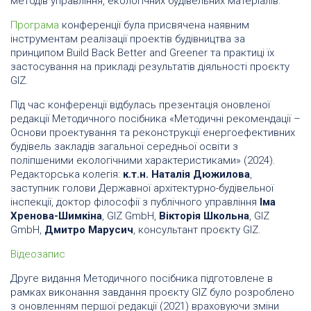
методів управління, екологічних будівельних матеріалів.
Програма
конференції була присвячена наявним
інструментам реалізації проектів будівництва за
принципом Build Back Better and Greener та практиці їх
застосування на прикладі результатів діяльності проєкту
GIZ.
Під час конференції відбулась презентація оновленої
редакції Методичного посібника «Методичні рекомендації –
Основи проектування та реконструкції енергоефективних
будівель закладів загальної середньої освіти з
поліпшеними екологічними характеристиками» (2024).
Редакторська колегія:
к.т.н. Наталія Дюжилова
,
заступник голови Державної архітектурно-будівельної
інспекції, доктор філософії з публічного управління
Іма
Хренова-Шимкіна
, GIZ GmbH,
Вікторія Школьна
, GIZ
GmbH,
Дмитро Марусич
, консультант проєкту GIZ.
Відеозапис
Друге видання Методичного посібника підготовлене в
рамках виконання завдання проєкту GIZ було розроблено
з оновленням першої редакції (2021) враховуючи зміни