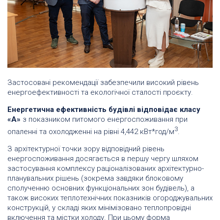
Застосовані рекомендації забезпечили високий рівень
енергоефективності та екологічної сталості проєкту.
Енергетична ефективність будівлі відповідає класу
«А»
з показником питомого енергоспоживання при
3
опаленні та охолодженні на рівні 4,442 кВт*год/м
.
З архітектурної точки зору відповідний рівень
енергоспоживання досягається в першу чергу шляхом
застосування комплексу раціоналізованих архітектурно-
планувальних рішень (зокрема завдяки блоковому
сполученню основних функціональних зон будівель), а
також високих теплотехнічних показників огороджувальних
конструкцій, у складі яких мінімізовано теплопровідні
включення та містки холоду. При цьому форма