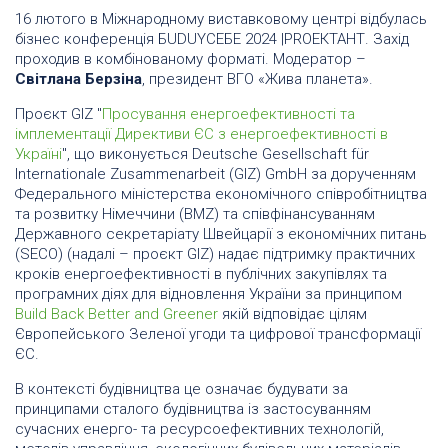
16 лютого в Міжнародному виставковому центрі відбулась
бізнес конференція БUDUYСЕБЕ 2024 |PROЕКТАНТ. Захід
проходив в комбінованому форматі. Модератор –
Світлана Берзіна
, президент ВГО «Жива планета».
Проєкт GIZ "
Просування енергоефективності та
імплементації Директиви ЄС з енергоефективності в
Україні
", що виконується Deutsche Gesellschaft für
Internationale Zusammenarbeit (GIZ) GmbH за дорученням
Федерального міністерства економічного співробітництва
та розвитку Німеччини (BMZ) та співфінансуванням
Державного секретаріату Швейцарії з економічних питань
(SECO) (надалі – проєкт GIZ) надає підтримку практичних
кроків енергоефективності в публічних закупівлях та
програмних діях для відновлення України за принципом
Build Back Better and Greener
якій відповідає цілям
Європейського Зеленої угоди та цифрової трансформації
ЄС.
В контексті будівництва це означає будувати за
принципами сталого будівництва із застосуванням
сучасних енерго- та ресурсоефективних технологій,