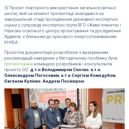
3) Проєкт повторного використання загальноосвітньої
школи, якій на момент презентації знаходився на
завершальній стадії проходження державної експертної
оцінки у супроводі експертної групи ВГО «Жива планета» і
Науково-освітнього центру проектування та дослідження
будівель з близьким до нульового енергоспоживанням
КНУБА.
Проєктна документація розроблена з врахуванням
рекомендацій наведених у Методичному посібнику була
презентована
командою розробників і консультантів
проєкту GIZ:
д.т.н Володимиром Скочко
,
к.т.н.
Олександром Погосовим
,
к.т.н Сергієм Кожедубом
,
Євгеном Кулінко
,
Андрєм Посікерою
.