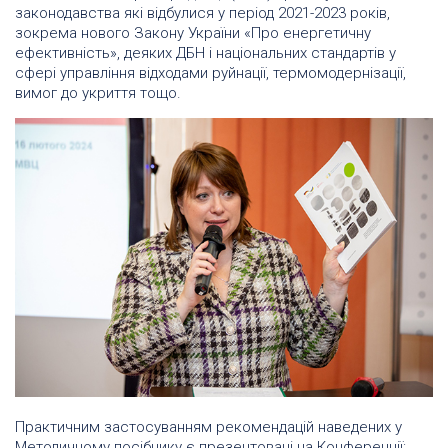
законодавства які відбулися у період 2021-2023 років,
зокрема нового Закону України «Про енергетичну
ефективність», деяких ДБН і національних стандартів у
сфері управління відходами руйнації, термомодернізації,
вимог до укриття тощо.
Практичним застосуванням рекомендацій наведених у
Методичному посібнику є презентовані на Конференції: