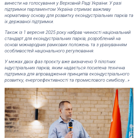
винести на голосування у Верховній Раді України. У разі
підтримки парламентом Україна отримає важливу
нормативну основу для розвитку екоіндустріальних парків та
їх державної підтримки.
Також із 1 вересня 2025 року набрав чинності національний
стандарт для екоіндустріальних парків, розроблений на
основі міжнародних рамкових положень та з урахуванням
особливостей національного регулювання.
У межах двох фаз проєкту вже визначено 9 пілотних
індустріальних парків, яким надається посилена технічна
підтримка для впровадження принципів екоіндустріального
розвитку, енергоефективності та промислового симбіозу…»