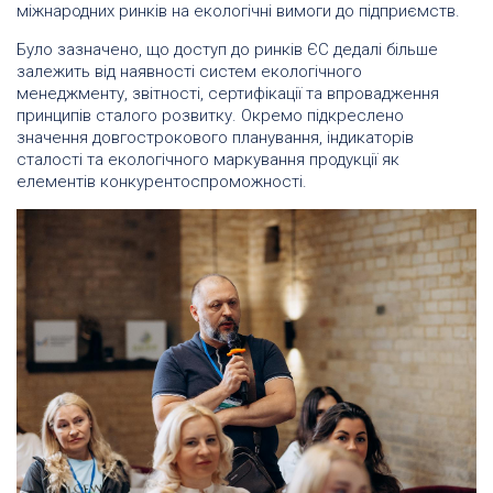
міжнародних ринків на екологічні вимоги до підприємств.
Було зазначено, що доступ до ринків ЄС дедалі більше
залежить від наявності систем екологічного
менеджменту, звітності, сертифікації та впровадження
принципів сталого розвитку. Окремо підкреслено
значення довгострокового планування, індикаторів
сталості та екологічного маркування продукції як
елементів конкурентоспроможності.