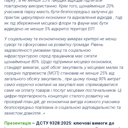
парку , а не менше 25% твердих відходів підлягали
повторному використанню. Крім того, щонайменше 20%
учасників парку мають бути безпосередньо залучені до
практик циркулярної економіки та відновлення відходів , тоді
як під збереження місцевої флори та фауни має бути
відведено не менше 5% відкритої території ЕІП.
У соціальному та економічному вимірах критерії не менш
суворі та сфокусовані на розвитку громади. Рівень
задоволеності умовами праці та соціальною
інфраструктурою серед працівників має сягати
щонайменше 80%. Щодо підтримки місцевої економіки,
стандарт вимагає, щоб обсяг закупівель у місцевих малих та
середніх підприємств (МСП) становив не менше 25% від
загального обсягу закупівель , при цьому понад 90% витрат
самої керуючої компанії на закупівлі має спрямовуватися
саме на оплату товарів і послуг місцевих постачальників. Ці
цифри перетворюють концепцію сталого розвитку на
прозорий план дій, де економічна вигода кожного учасника
безпосередньо пов'язана із соціальною відповідальністю та
захистом довкілля...»
Презентація
– ДСТУ 9328:2025: ключові вимоги до