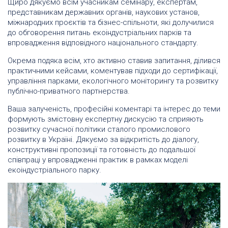
Щиро дякуємо всім учасникам семінару, експертам,
представникам державних органів, наукових установ,
міжнародних проєктів та бізнес-спільноти, які долучилися
до обговорення питань екоіндустріальних парків та
впровадження відповідного національного стандарту.
Окрема подяка всім, хто активно ставив запитання, ділився
практичними кейсами, коментував підходи до сертифікації,
управління парками, екологічного моніторингу та розвитку
публічно-приватного партнерства.
Ваша залученість, професійні коментарі та інтерес до теми
формують змістовну експертну дискусію та сприяють
розвитку сучасної політики сталого промислового
розвитку в Україні. Дякуємо за відкритість до діалогу,
конструктивні пропозиції та готовність до подальшої
співпраці у впровадженні практик в рамках моделі
екоіндустріального парку.