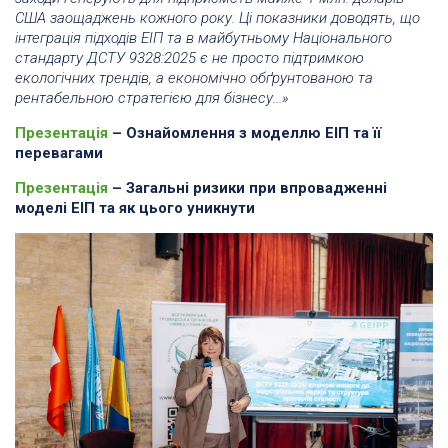
США заощаджень кожного року. Ці показники доводять, що
інтеграція підходів ЕІП та в майбутньому Національного
стандарту ДСТУ 9328:2025 є не просто підтримкою
екологічних трендів, а економічно обґрунтованою та
рентабельною стратегією для бізнесу...»
Презентація
– Ознайомлення з моделлю ЕІП та її
перевагами
Презентація
– Загальні ризики при впровадженні
моделі ЕІП та як цього уникнути