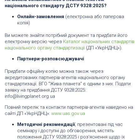
національного стандарту ДСТУ 9328:2025?
Онлайн-замовлення
(електронна або паперова
копія)
Ви можете знайти потрібний документ та придбати його
електронну версію через
Каталог національних стандартів
національного органу стандартизації
(ДП «УкрНДНЦ»).
Партнери-розповсюджувачі
Придбати офіційну копію можна також через
акредитованих партнерів-агентів національного органу
стандартизації. ВГО "Жива планета" є одним з них. Подати
заявку на придбання ДСТУ 9328:2025:
info@livingplanet.org.ua
Повний перелік та контакти партнерів-агентів наведено на
сайті ДП «УкрНДНЦ»:
www.uas.gov.ua
Методичні рекомендації
, презентовані під час
семінару і доступні до обговорення, містять
положення ДСТУ 9328:2025 і роз'яснення щодо їх