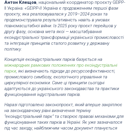
Антон Клещов
, національний координатор проєкту GEIPP-
II Україна:
«GEIPP-II Україна є продовженням першої фази
проєкту, яка реалізовувалася у 2019–2024 роках та
продемонструвала результативність навіть в умовах
повномасштабної війни. Із 2025 року проєкт перейшов у
другу фазу, основна мета якої — масштабування
екоіндустріальної трансформації української промисловості
та інтеграція принципів сталого розвитку у державну
політику.
Концепція екоіндустріальних парків базується на
міжнародних рамкових положеннях про екоіндустріальні
парки
, які визначають підходи до ресурсоефективності,
промислового симбіозу, екологічного управління та
циркулярної економіки. Саме ці принципи сьогодні
адаптуються до українського законодавства та практики
функціонування індустріальних парків.
Наразі підготовлено законопроєкт, який вперше закріплює
на законодавчому рівні визначення терміну
“екоіндустріальний парк” та створює правові механізми для
функціонування таких парків в Україні. Як уже зазначалося
під час заходу, найближчим часом документ планується