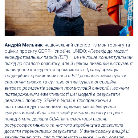
Андрій Мельник
, національний експерт із моніторингу та
оцінки проєкту GEIPP-II Україна, UNIDO:
«Перехід до моделі
екоіндустріальних парків (ЕІП) — це не лише концептуальний
підхід до сталого розвитку, але й цілком вимірний інструмент
підвищення конкурентоспроможності. Трансформація
традиційних промислових зон в ЕІП дозволяє мінімізувати
екологічні ризики та суттєво оптимізувати операційні
витрати резидентів завдяки промисловій синергії. Наочним
підтвердженням ефективності цієї моделі є результати
реалізації проєкту GEIPP в Україні. Співпрацюючи з
пілотними індустріальними парками, ми зафіксували
кумулятивний обсяг інвестицій у межах проєкту на рівні
понад 5 млн. доларів США. Імплементація рішень
ресурсоефективного та чистого виробництва дозволила
досягти переконливих результатів.. У фінансовому вимірі ці
заходи генерують для підприємств майже 1 млн. доларів