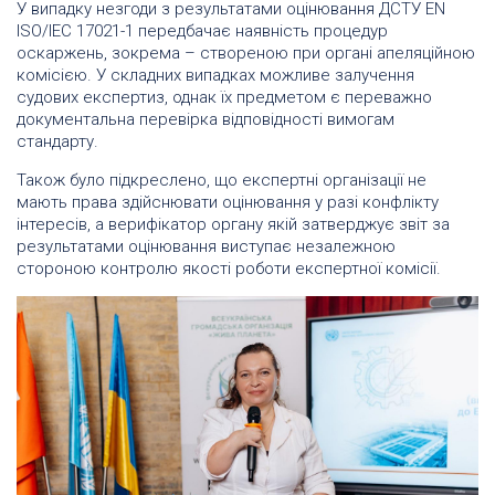
У випадку незгоди з результатами оцінювання ДСТУ EN
ISO/IEC 17021-1 передбачає наявність процедур
оскаржень, зокрема – створеною при органі апеляційною
комісією. У складних випадках можливе залучення
судових експертиз, однак їх предметом є переважно
документальна перевірка відповідності вимогам
стандарту.
Також було підкреслено, що експертні організації не
мають права здійснювати оцінювання у разі конфлікту
інтересів, а верифікатор органу якій затверджує звіт за
результатами оцінювання виступає незалежною
стороною контролю якості роботи експертної комісії.