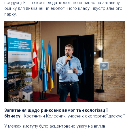
продукції ЕІП в якості додаткової, що впливає на загальну
оцінку для визначення екологічного класу індустріального
парку.
Запитання щодо ринкових вимог та екологізації
бізнесу
- Костянтин Колесник, учасник експертної дискусії
У межах виступу було акцентовано увагу на впливі