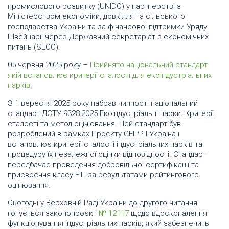
промислового розвитку (UNIDO) у партнерстві з
Міністерством економіки, довкілля та сільського
господарства України та за фінансової підтримки Уряду
Швейцарії через Державний секретаріат з економічних
питань (SECO).
05 червня 2025 року –
Прийнято національний стандарт
якій встановлює критерії сталості для екоіндустріальних
парків
.
З 1 вересня 2025 року набрав чинності національний
стандарт ДСТУ 9328:2025 Екоіндустріальні парки. Критерії
сталості та метод оцінювання. Цей стандарт був
розроблений в рамках Проєкту GEIPP-I Україна і
встановлює критерії сталості індустріальних парків та
процедуру їх незалежної оцінки відповідності. Стандарт
передбачає проведення добровільної сертифікації та
присвоєння класу ЕІП за результатами рейтингового
оцінювання.
Сьогодні у Верховній Раді України до другого читання
готується законопроєкт
№ 12117
щодо вдосконалення
функціонування індустріальних парків, який забезпечить