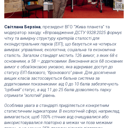
Світлана Берзіна
, президент ВГО "Жива планета" та
модератор заходу:
«Впровадження ДСТУ 9328:2025 формує
чітку та вимірну структуру критеріїв сталості для
екоіндустріальних парків (ЕІП), що базується на чотирьох
вимірах: управління, екологічна, соціальна та економічна
сталість. Загалом стандарт містить 126 вимог, з яких 68 є
основними, а 58 — додатковими. Виконання всіх 68 основних
вимог є обов'язковою умовою, яка відкриває доступ до
статусу ЕІП базового, "бронзового" рівня. Для досягнення
вищих класів застосовується бальна система за
додатковими показниками: від 0 до 10 балів забезпечують
"срібний" статус, а від 11 до 25 балів дозволяють парку
отримати "золотий" рівень.
Особлива увага в стандарті приділяється конкретним
статистичним індикаторам. В екологічній сфері, наприклад,
вимагається, щоб 100% стічних вод очищувалися або
використовувалися повторно в межах чи поза межами